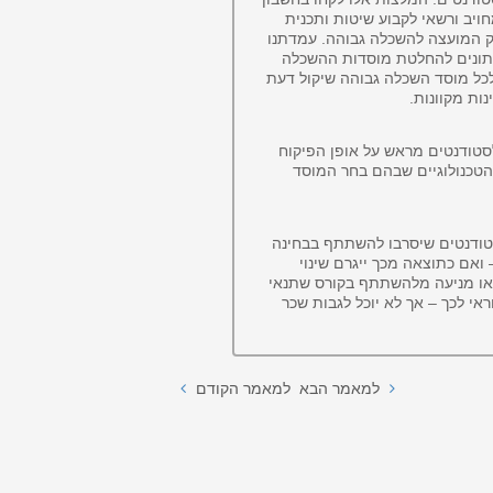
ויב ורשאי לקבוע שיטות ותכנית
כלל זאת גם הסדרי היבחנות מכוחו של סעיף 15 לחוק המועצה להשכלה גבוהה. עמדתנו
 נתונים להחלטת מוסדות ההשכלה
לכל מוסד השכלה גבוהה שיקול דעת
ות מקוונות.
סטודנטים מראש על אופן הפיקוח
הטכנולוגיים שבהם בחר המוסד
טודנטים שיסרבו להשתתף בבחינה
ואם כתוצאה מכך ייגרם שינוי
 או מניעה מלהשתתף בקורס שתנאי
י לכך – אך לא יוכל לגבות שכר
למאמר הבא
למאמר הקודם