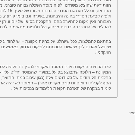
חוות דעת שהוציא משרדנו ולפיה מוסד השכלה גבוהה סוברני, מח
ההוראה, וב
ולפיה קביעת הסדרי בחינה והיבחנות, בשגרה וגם בימי קורונה,
הגבוהה ואין מקום להתערב בהם, התקבלה בסופו של יום וניתן 
להחליט על הסדרי ההיבחנות מרחוק ועל חלופות מתאימות לבחינ
בהתאם להמלצות, ככל שיוחלט על בחינה מקוונת – יש להודיע ל
שיופעל ולגרום לכך שיאשרו הסכמתם לפיקוח מרחוק באמצעים 
האקדמי.
לצד הבחינה המקוונת צריך המוסד האקדמי להכין גם חלופה לס
המקוונת – חלופה שתבוצע בפועל במועד שהמוסד יחליט עליו – 
בתכנית הלימודים של סטודנטים אלה (כגון עיכוב במתן התואר,
הסף לקבלתו הוא סיום קורס מקדים אחר) – המוסד לא יהיה אחרא
לימוד במקרה של הארכת תקופת הלימודים בנסיבות אלו.
גזר