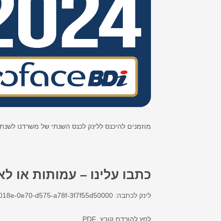
מוזמנים להיכנס ללינק לכנס השנתי של משרדנו לשנת 2022 בשיתוף עם KPMG ומתן – משקיעים בקהיל
כתבו עלינו – עמותות או ל
לינק לכתבה:
00018e-0e70-d575-a78f-3f7f55d50000
לחץ להורדת קובץ. PDF