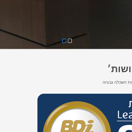
ושות׳
ות השכלה גבוהה