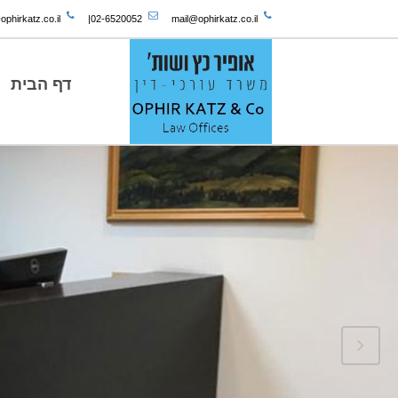
phirkatz.co.il
|
02-6520052
mail@ophirkatz.co.il
דף הבית