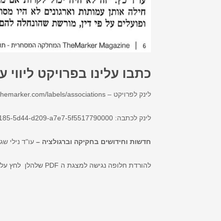
כתבו עלינו בפרויקט ליווי 
לינק לפרויקט –
themarker.com/labels/associations
לינק לכתבה:
000185-5d44-d209-a7e7-5f5517790000
חדשות וחידושים בחקיקה וברגולציה –
עו"ד נילי שג
להורדת חלופה נגישה למצגת ה PDF שלהלן לחץ על הקישור