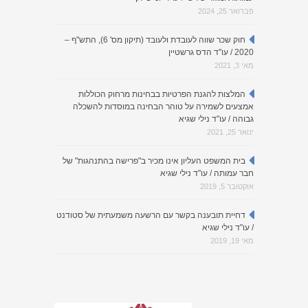
פברואר 25, 2024
חוק שכר שווה לעובדת ולעובד (תיקון מס' 6), התש"ף –
2020 / עו"ד הדס גרשטיין
מאי 3, 2021
המלצות להגנת הפרטיות בבחינות מרחוק הכוללות
אמצעים לשמירה על טוהר הבחינה במוסדות להשכלה
גבוהה / עו"ד נילי שגיא
ינואר 25, 2021
בית המשפט העליון אינו מכיר ב"פרישה בהתנהגות" של
חבר עמותה / עו"ד נילי שגיא
אוקטובר 5, 2019
דחיית תובענה בקשר עם הרשעה משמעתית של סטודנט
/ עו"ד נילי שגיא
מאי 19, 2019