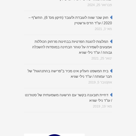
פברואר 25, 2024
חוק שכר שווה לעובדת ולעובד (תיקון מס' 6), התש"ף –
2020 / עו"ד הדס גרשטיין
מאי 3, 2021
המלצות להגנת הפרטיות בבחינות מרחוק הכוללות
אמצעים לשמירה על טוהר הבחינה במוסדות להשכלה
גבוהה / עו"ד נילי שגיא
ינואר 25, 2021
בית המשפט העליון אינו מכיר ב"פרישה בהתנהגות" של
חבר עמותה / עו"ד נילי שגיא
אוקטובר 5, 2019
דחיית תובענה בקשר עם הרשעה משמעתית של סטודנט
/ עו"ד נילי שגיא
מאי 19, 2019