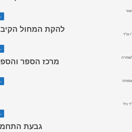
גזר
המש
להקת המחול הקיבו
חוק שכר שווה לעובדת ולעובד (תיקון מס' 6), התש"ף – 2020 / עו"ד
המש
לשמירה
מרכז הספר והספר
עמותה
המש
 נילי
המש
גבעת התחמ