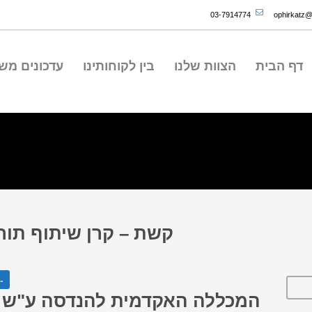
03-7914774
ophirkatz@o
דף הבית
הצוות שלנו
בין לקוחותינו
עדכונים מש
קשת – קרן שיתוף תור
המש
המכללה האקדמית להנדסה ע"ש 