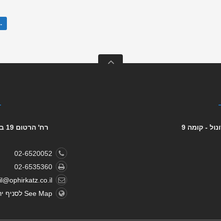
המש
רח' הרטום 19 בית בינת - קומה 6, הר חוצבים
02-6520052
02-6535360
l@ophirkatz.co.il
See Map לסניף ירושלים