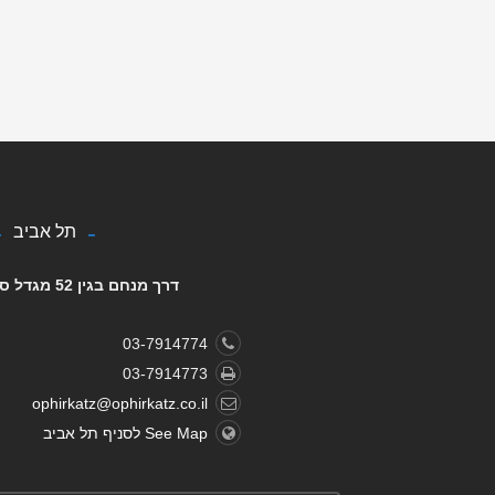
תל אביב
דרך מנחם בגין 52 מגדל סונול - קומה 9
03-7914774
03-7914773
ophirkatz@ophirkatz.co.il
See Map לסניף תל אביב