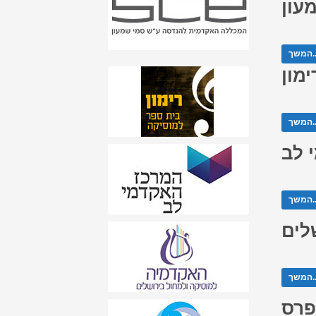
עון
ך...
מון
ך...
 לב
ך...
לים
ך...
פרס