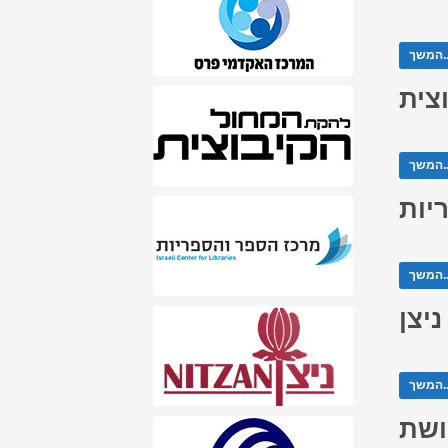
ך...
צית
ך...
יות
ך...
ניצן
ך...
ושת