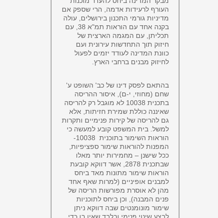
מבקר המדינה ביחס להעדר מוכנות
העורף לרעידות אדמה, הרי שספק אם
מדיניות גורמי התכנון בירושלים, עולה
בקנה אחד עם הוראות תמ"א 38, עם
תכליתן, עם המגמה הארצית של
חיזוק תוך התחדשות עירונית ועם
כוונת המדינה לעודד יזמים לפעול
לחיזוק מבנים ברחבי הארץ.
בהתאם לפסק דינו של כב' השופט ע'
שחם (מחוזי, י-ם), איסור ההריסה
בתכנית 10038 לא מוגבל רק להריסה
שאיננה כוללת שמירת חזיתות, אלא
גם להריסה של קירות פנימיים ותקרות
למשל. בית המשפט קובע למעשה כי
הוראות השימור בתוכנית 10038-
המפנות להוראות שימור ספציפיות,
ככל שישנן – מחמירות יותר מאלו
שבתכנית 2878, אשר דווקא קובעת
הוראות שימור מתונות מאד ביחס
למבנים אופיניים (למרות שאף אחד
מהן לא אוסרת מפורשות הריסה של
פנים המבנה), וכן ביחס לתוכניות
שימור מונומנטים שבה דווקא ניתן
לבצע שינוי פנימי ובלבד שאין בו כדי