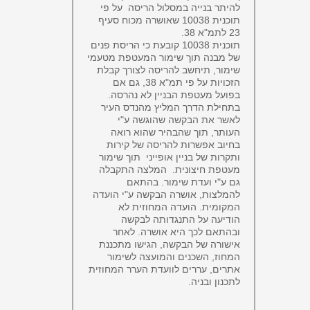
להיתר בנייה במסלול הריסה על פי
תוכנית 10038 שאושרה מכוח סעיף
23 לתמ"א 38.
תוכנית 10038 קובעת כי הריסת פנים
של מבנה תוך שימור המעטפת מטעמי
שימור, תיחשב להריסה לצורך קבלת
הזכויות על פי תמ"א 38, גם אם
בפועל מעטפת הבניין לא נהרסה.
בתחילת הדרך המליץ מהנדס העיר
לאשר את הבקשה שהוגשה ע"י
העותר, תוך שהבהיר שהוא רואה
בחיוב אפשרות להריסה של קירות
ותקרות של בניין אופייני תוך שימור
מעטפת חיצונית. המלצה התקבלה
גם ע"י ועדת שימור. בהתאם
להמלצות, אושרה הבקשה ע"י הועדה
המקומית. הועדה המחוזית לא
הודיעה על התנגדותה לבקשה
ובהתאם לכך היא אושרה. לאחר
אישורה של הבקשה, הגישו מתכננת
המחוז, השכנים והמועצה לשימור
אתרים, עררים לוועדת הערר המחוזית
לתכנון ובניה.