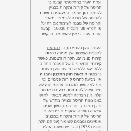
ועדת הערר בהחלטתה קבעה כי
הריסה של קירות ותקרות בבניין
לשימור תוך שימור המעטפת נחשבת
להריסה של מבנה לשימור. מאחר
והריסה של מבנה לשימור אסורה על
פי תמ"א 38 ותוכנית 10038 , קבעה
ועדת הערר כי אין לאשר את הבקשה.
העותר טען בעתירתו, כי
בהתאם
לתכנית השימור
אין מניעה להרוס
קירות פנימיים, תקרות ורצפות, כאשר
קירותיו החיצוניים של המבנה נותרים
ללא פגע וללא שינוי. עוד טען העותר
כי מכוח
הוראות חוק התכנון והבניה
אין מניעה להרוס קירות פנימיים וכי
ממילא כאשר המבנה הפנימי הוא לא
יציב ועלול להתמוטט ברעידת אדמה
קלה, אין הצדקה למנוע מבעליו לחזקו
באמצעות הריסה ובנייה מחדש של
תוכן המבנה. יתרה מזו, משך שנים
אישרה הועדה המקומית בירושלים
הריסה של קירות ותקרות במבנים
אופיינים ומבנים לשימור (עליהם חלה
תכנית 2878) ובכך יש משום הפליה