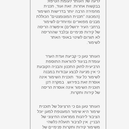
לרעה של העותר לעומת הטיפול
בבקשות אחרות. זאת ועוד, תכנית
מחמירה הרבה יותר בדרישות השימור
(המכונה "תכנית המונומנטים" הכוללת
מבנים מפוארים ומיוחדים לשימור
ברחבי העיר ירושלים) איפשרה הריסה
של קירות פנימיים ובלבד שההריסה
לא תגרום לשינוי באופי האתר
לשימור.
העותר טען כי קביעת ועדת הערר
עומדת בניגוד להוראות התוספת
הרביעית לחוק התכנון והבניה הקובעת
כי אין מניעה לבצע עבודות במבנה
לשימור כל עוד תוכנית השימור אינה
אוסרת זאת בפירוש. במקרה דנן
תוכנית השימור אינה אוסרת הריסה
של קירות ותקרות.
העותר טען גם כי הרציונל של תוכנית
שימור היא שימור המעטפת למען יוכל
הציבור ליהנות ממראהו החיצוני של
הבניין. אין לציבור תועלת כלשהי
משימור קירות ותקרות פנימיים של