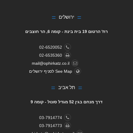
ירושלים
רח' הרטום 19 בית בינת - קומה 6, הר חוצבים
02-6520052
02-6535360
mail@ophirkatz.co.il
See Map לסניף ירושלים
תל אביב
דרך מנחם בגין 52 מגדל סונול - קומה 9
03-7914774
03-7914773