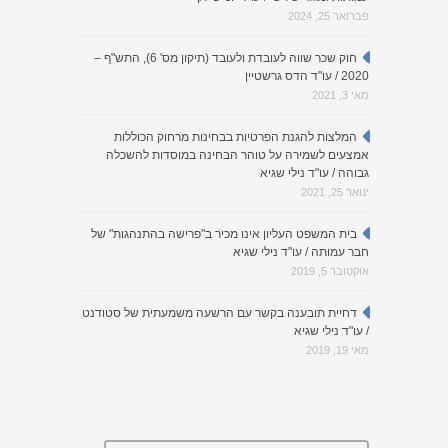
פברואר 25, 2024
חוק שכר שווה לעובדת ולעובד (תיקון מס' 6), התש"ף –
2020 / עו"ד הדס גרשטיין
מאי 3, 2021
המלצות להגנת הפרטיות בבחינות מרחוק הכוללות
אמצעים לשמירה על טוהר הבחינה במוסדות להשכלה
גבוהה / עו"ד נילי שגיא
ינואר 25, 2021
בית המשפט העליון אינו מכיר ב"פרישה בהתנהגות" של
חבר עמותה / עו"ד נילי שגיא
אוקטובר 5, 2019
דחיית תובענה בקשר עם הרשעה משמעתית של סטודנט
/ עו"ד נילי שגיא
מאי 19, 2019