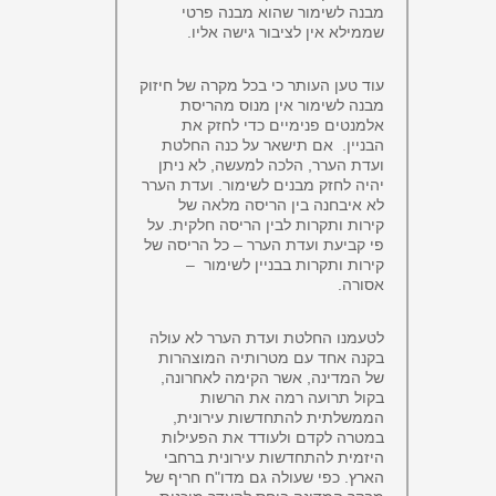
מבנה לשימור שהוא מבנה פרטי
שממילא אין לציבור גישה אליו.
עוד טען העותר כי בכל מקרה של חיזוק
מבנה לשימור אין מנוס מהריסת
אלמנטים פנימיים כדי לחזק את
הבניין. אם תישאר על כנה החלטת
ועדת הערר, הלכה למעשה, לא ניתן
יהיה לחזק מבנים לשימור. ועדת הערר
לא איבחנה בין הריסה מלאה של
קירות ותקרות לבין הריסה חלקית. על
פי קביעת ועדת הערר – כל הריסה של
קירות ותקרות בבניין לשימור –
אסורה.
לטעמנו החלטת ועדת הערר לא עולה
בקנה אחד עם מטרותיה המוצהרות
של המדינה, אשר הקימה לאחרונה,
בקול תרועה רמה את הרשות
הממשלתית להתחדשות עירונית,
במטרה לקדם ולעודד את הפעילות
היזמית להתחדשות עירונית ברחבי
הארץ. כפי שעולה גם מדו"ח חריף של