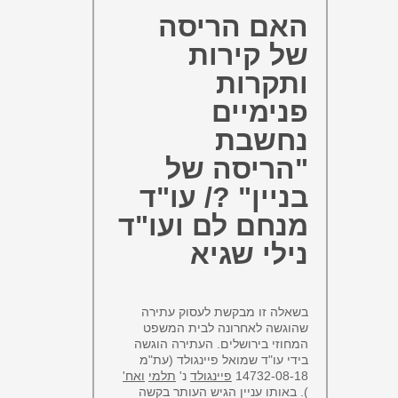
האם הריסה
של קירות
ותקרות
פנימיים
נחשבת
"הריסה של
בניין" ?/ עו"ד
מנחם לם ועו"ד
נילי שגיא
בשאלה זו מבקשת לעסוק עתירה
שהוגשה לאחרונה לבית המשפט
המחוזי בירושלים. העתירה הוגשה
בידי עו"ד שמואל פיינגולד (עת"מ
14732-08-18
פיינגולד
נ'
תלמי
ואח'
). באותו עניין הגיש העותר בקשה